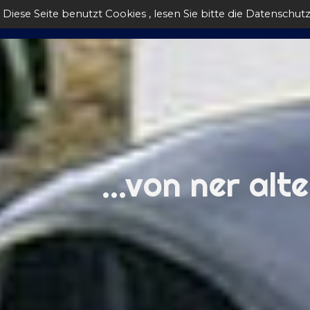
Direkt zum Seiteninhalt
Diese Seite benutzt Cookies , lesen Sie bitte die Datenschut
Homep
...von ner al